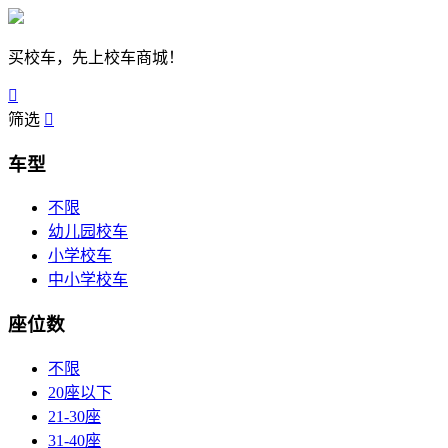
买校车，先上校车商城！

筛选

车型
不限
幼儿园校车
小学校车
中小学校车
座位数
不限
20座以下
21-30座
31-40座