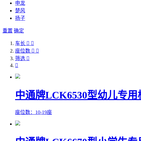
申龙
楚风
扬子
重置
确定
车长


座位数


筛选


中通牌LCK6530型幼儿专用
座位数：10-19座