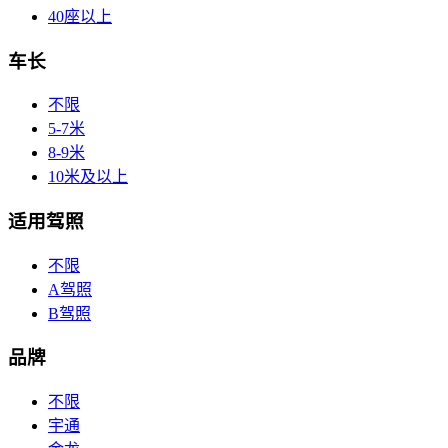
40座以上
车长
不限
5-7米
8-9米
10米及以上
适用驾照
不限
A驾照
B驾照
品牌
不限
宇通