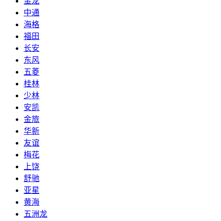
金龙
中通
海格
福田
长安
东风
五菱
桂林
少林
安凯
金旅
华新
友谊
梅花
上饶
舒驰
亚星
黄海
五洲龙