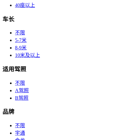
40座以上
车长
不限
5-7米
8-9米
10米及以上
适用驾照
不限
A驾照
B驾照
品牌
不限
宇通