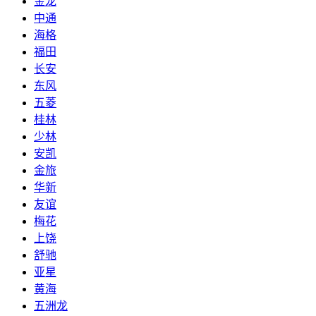
金龙
中通
海格
福田
长安
东风
五菱
桂林
少林
安凯
金旅
华新
友谊
梅花
上饶
舒驰
亚星
黄海
五洲龙