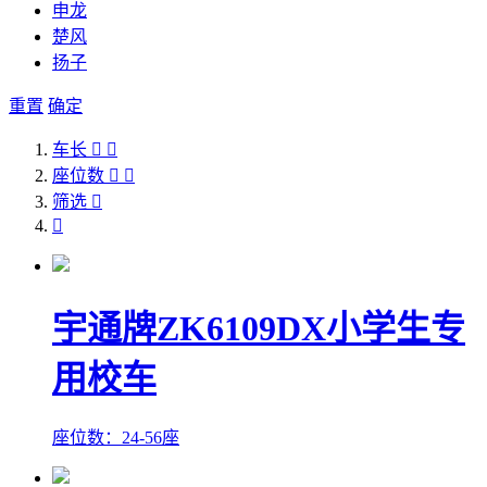
申龙
楚风
扬子
重置
确定
车长


座位数


筛选


宇通牌ZK6109DX小学生专
用校车
座位数：24-56座