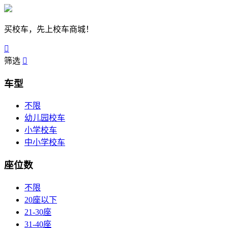
买校车，先上校车商城！

筛选

车型
不限
幼儿园校车
小学校车
中小学校车
座位数
不限
20座以下
21-30座
31-40座